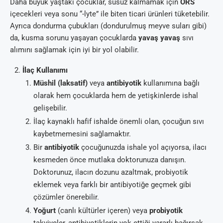
Daha büyük yaştaki çocuklar, susuz kalmamak için
ORS
içecekleri veya sonu “-lyte” ile biten ticari ürünleri tüketebilir.
Ayrıca dondurma çubukları (dondurulmuş meyve suları gibi)
da, kusma sorunu yaşayan çocuklarda
yavaş yavaş
sıvı
alımını sağlamak için iyi bir yol olabilir.
İlaç Kullanımı
Müshil (laksatif)
veya
antibiyotik
kullanımına bağlı
olarak hem çocuklarda hem de yetişkinlerde ishal
gelişebilir.
İlaç kaynaklı hafif ishalde önemli olan, çocuğun sıvı
kaybetmemesini sağlamaktır.
Bir
antibiyotik
çocuğunuzda ishale yol açıyorsa, ilacı
kesmeden önce mutlaka doktorunuza danışın.
Doktorunuz, ilacın dozunu azaltmak, probiyotik
eklemek veya farklı bir antibiyotiğe geçmek gibi
çözümler önerebilir.
Yoğurt
(canlı kültürler içeren) veya
probiyotik