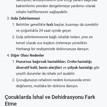
takviyeler, antibiyotiklerin yok ettiği yararlı bağırsak
bakterilerini yeniden dengelemeye yardımcı olarak
ishalin hafiflemesini sağlayabilir.
Gıda Zehirlenmesi
Belirtiler genellikle
hızlı
başlar, kusmayı da içerebilir
ve çoğunlukla 24 saat içinde geçer.
Gıda zehirlenmesine bağlı ishalde tedavi, yine en
temel olarak sıvı kaybını önlemeye yöneliktir.
Herhangi bir endişenizde doktorunuza danışın.
Diğer Olası Nedenler
Huzursuz bağırsak hastalıkları
,
Crohn hastalığı
,
ülseratif kolit
,
besin alerjileri
ve
çölyak hastalığı
gibi
çeşitli durumlar da ishale yol açabilir.
Çocuğunuzun ishalinin nedeni konusunda emin
değilseniz, mutlaka bir doktora danışın.
Çocuklarda İshal ve Dehidrasyonu Fark
Etme