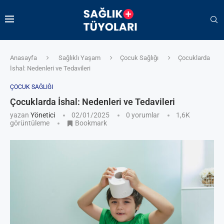
Anasayfa
Sağlıklı Yaşam
Çocuk Sağlığı
Çocuklarda
İshal: Nedenleri ve Tedavileri
ÇOCUK SAĞLIĞI
Çocuklarda İshal: Nedenleri ve Tedavileri
yazan
Yönetici
02/01/2025
0 yorumlar
1,6K
görüntüleme
Bookmark