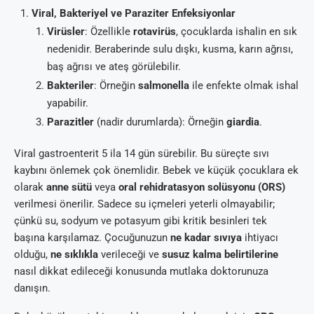
Viral, Bakteriyel ve Paraziter Enfeksiyonlar
Virüsler
: Özellikle
rotavirüs
, çocuklarda ishalin en sık
nedenidir. Beraberinde sulu dışkı, kusma, karın ağrısı,
baş ağrısı ve ateş görülebilir.
Bakteriler
: Örneğin
salmonella
ile enfekte olmak ishal
yapabilir.
Parazitler
(nadir durumlarda): Örneğin
giardia
.
Viral gastroenterit 5 ila 14 gün sürebilir. Bu süreçte sıvı
kaybını önlemek çok önemlidir. Bebek ve küçük çocuklara ek
olarak
anne sütü
veya
oral rehidratasyon solüsyonu (ORS)
verilmesi önerilir. Sadece su içmeleri yeterli olmayabilir;
çünkü su, sodyum ve potasyum gibi kritik besinleri tek
başına karşılamaz. Çocuğunuzun
ne kadar sıvıya
ihtiyacı
olduğu,
ne sıklıkla
verileceği ve
susuz kalma belirtilerine
nasıl dikkat edileceği konusunda mutlaka doktorunuza
danışın.