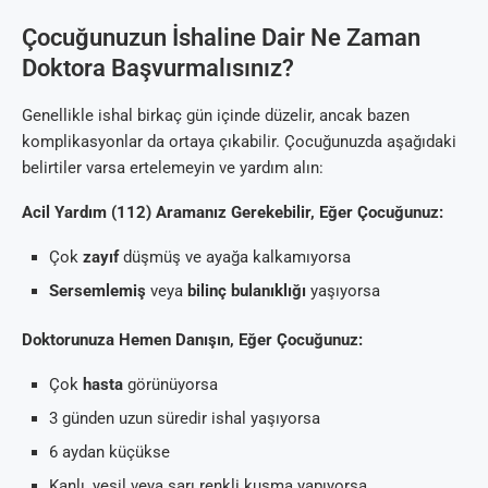
Çocuğunuzun İshaline Dair Ne Zaman
Doktora Başvurmalısınız?
Genellikle ishal birkaç gün içinde düzelir, ancak bazen
komplikasyonlar da ortaya çıkabilir. Çocuğunuzda aşağıdaki
belirtiler varsa ertelemeyin ve yardım alın:
Acil Yardım (112) Aramanız Gerekebilir, Eğer Çocuğunuz:
Çok
zayıf
düşmüş ve ayağa kalkamıyorsa
Sersemlemiş
veya
bilinç bulanıklığı
yaşıyorsa
Doktorunuza Hemen Danışın, Eğer Çocuğunuz:
Çok
hasta
görünüyorsa
3 günden uzun süredir ishal yaşıyorsa
6 aydan küçükse
Kanlı, yeşil veya sarı renkli kusma yapıyorsa