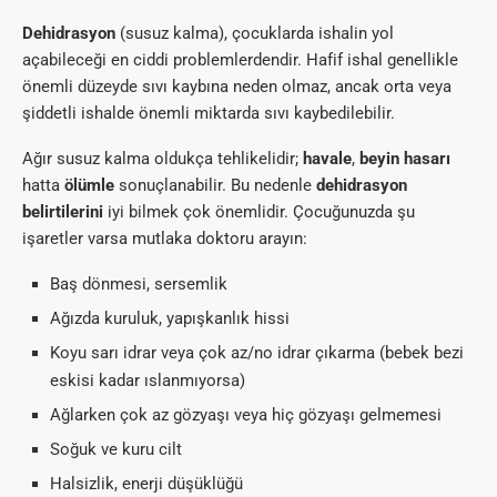
Dehidrasyon
(susuz kalma), çocuklarda ishalin yol
açabileceği en ciddi problemlerdendir. Hafif ishal genellikle
önemli düzeyde sıvı kaybına neden olmaz, ancak orta veya
şiddetli ishalde önemli miktarda sıvı kaybedilebilir.
Ağır susuz kalma oldukça tehlikelidir;
havale
,
beyin hasarı
hatta
ölümle
sonuçlanabilir. Bu nedenle
dehidrasyon
belirtilerini
iyi bilmek çok önemlidir. Çocuğunuzda şu
işaretler varsa mutlaka doktoru arayın:
Baş dönmesi, sersemlik
Ağızda kuruluk, yapışkanlık hissi
Koyu sarı idrar veya çok az/no idrar çıkarma (bebek bezi
eskisi kadar ıslanmıyorsa)
Ağlarken çok az gözyaşı veya hiç gözyaşı gelmemesi
Soğuk ve kuru cilt
Halsizlik, enerji düşüklüğü