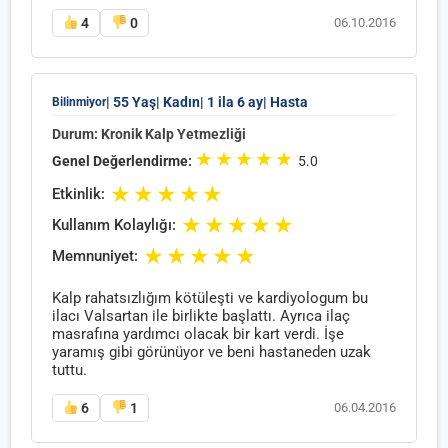
4
0
06.10.2016
| 55 Yaş
| Kadın
| 1 ila 6 ay
| Hasta
Bilinmiyor
Durum: Kronik Kalp Yetmezliği
★
★
★
★
★
Genel Değerlendirme:
5.0
★
★
★
★
★
Etkinlik:
★
★
★
★
★
Kullanım Kolaylığı:
★
★
★
★
★
Memnuniyet:
Kalp rahatsızlığım kötüleşti ve kardiyologum bu
ilacı Valsartan ile birlikte başlattı. Ayrıca ilaç
masrafına yardımcı olacak bir kart verdi. İşe
yaramış gibi görünüyor ve beni hastaneden uzak
tuttu.
6
1
06.04.2016