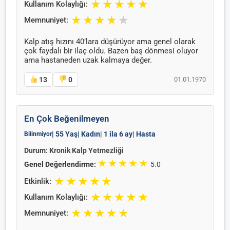
★
★
★
★
★
Kullanım Kolaylığı:
★
★
★
★
★
Memnuniyet:
Kalp atış hızını 40’lara düşürüyor ama genel olarak
çok faydalı bir ilaç oldu. Bazen baş dönmesi oluyor
ama hastaneden uzak kalmaya değer.
13
0
01.01.1970
En Çok Beğenilmeyen
| 55 Yaş
| Kadın
| 1 ila 6 ay
| Hasta
Bilinmiyor
Durum: Kronik Kalp Yetmezliği
★
★
★
★
★
Genel Değerlendirme:
5.0
★
★
★
★
★
Etkinlik:
★
★
★
★
★
Kullanım Kolaylığı:
★
★
★
★
★
Memnuniyet: