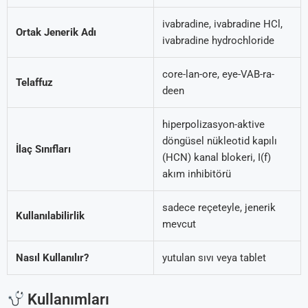
ivabradine, ivabradine HCl,
Ortak Jenerik Adı
ivabradine hydrochloride
core-lan-ore, eye-VAB-ra-
Telaffuz
deen
hiperpolizasyon-aktive
döngüsel nükleotid kapılı
İlaç Sınıfları
(HCN) kanal blokeri, I(f)
akım inhibitörü
sadece reçeteyle, jenerik
Kullanılabilirlik
mevcut
Nasıl Kullanılır?
yutulan sıvı veya tablet
Kullanımları