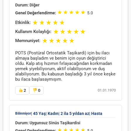
Durum: Diğer
★
★
★
★
★
Genel Değerlendirme:
5.0
★
★
★
★
★
Etkinlik:
★
★
★
★
★
Kullanım Kolaylığı:
★
★
★
★
★
Memnuniyet:
POTS (Postüral Ortostatik Taşikardi) için bu ilacı
almaya başladım ve benim için oyun değiştirici
oldu. Kalp atış hızımın fırlayacağından korkmadan
yemek yiyebiliyorum, aktif olabiliyorum ve duş
alabiliyorum. Bu kabusun başladığı 3 yıl önce keşke
bu ilaca başlasaymışım.
2
0
01.01.1970
| 45 Yaş
| Kadın
| 2 ila 5 yıldan az
| Hasta
Bilinmiyor
Durum: Uygunsuz Sinüs Taşikardisi
★
★
★
★
★
Genel Değerlendirme:
5.0