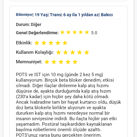
| 19 Yaş
| Trans
| 6 ay ila 1 yıldan az
| Bakıcı
Bilinmiyor
Durum: Diğer
★
★
★
★
★
Genel Değerlendirme:
5.0
★
★
★
★
★
Etkinlik:
★
★
★
★
★
Kullanım Kolaylığı:
★
★
★
★
★
Memnuniyet:
POTS ve IST için 10 mg (günde 2 kez 5 mg)
kullanıyorum. Birçok beta bloker denedim, etkisi
olmadı. Diğer ilaçlar dinlenme kalp atış hızımı
düşürse de, ayakta durduğumda kalp atış hızım
(230’a kadar) için hiçbir şey daha kötü olmadı.
Ancak Ivabradine tam bir hayat kurtarıcı oldu, düşük
doz beta blokerle birlikte alıyorum ve ayakta
dururken kalp atış hızımı neredeyse normal bir
insanın seviyesine indirdi. Bu ilaçta hiçbir yan etki
yaşamadım. Postüral taşikardiden kaynaklanan
bayılma nöbetlerimi önemli ölçüde azalttı.
POTS’unuz varsa bunu gerçekten öneririm.