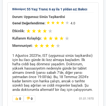
| 55 Yaş
| Trans
| 6 ay ila 1 yıldan az
| Bakıcı
Bilinmiyor
Durum: Uygunsuz Sinüs Taşikardisi
★
★
★
★
★
Genel Değerlendirme:
4.0
★
★
★
★
★
Etkinlik:
★
★
★
★
★
Kullanım Kolaylığı:
★
★
★
★
★
Memnuniyet:
1 Ağustos 2023’te, IST (uygunsuz sinüs taşikardisi)
için bu ilacı günde iki kez almaya başladım. İlk
hafta ciddi baş dönmesi yaşadım. Doktorum,
yüksek hassasiyetim nedeniyle günde bir tablet
almamı önerdi (yarısı sabah 7’de, diğer yarısı
yatmadan önce 19:00’da). Bu, 18 Temmuz 2024’e
kadar benim için harika çalıştı, ancak o tarihte
sürekli baş ağrıları ve ciddi migrenler başladı. Şu
anda doktorumla alternatif bir ilaç için çalışıyorum.
0
0
01.01.1970