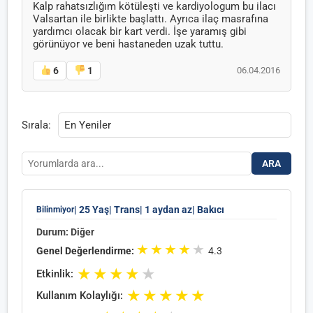
Kalp rahatsızlığım kötüleşti ve kardiyologum bu ilacı
Valsartan ile birlikte başlattı. Ayrıca ilaç masrafına
yardımcı olacak bir kart verdi. İşe yaramış gibi
görünüyor ve beni hastaneden uzak tuttu.
6
1
06.04.2016
Sırala:
ARA
| 25 Yaş
| Trans
| 1 aydan az
| Bakıcı
Bilinmiyor
Durum: Diğer
★
★
★
★
★
Genel Değerlendirme:
4.3
★
★
★
★
★
Etkinlik:
★
★
★
★
★
Kullanım Kolaylığı: