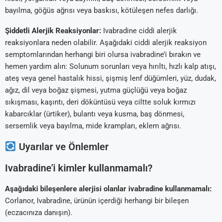
bayılma, göğüs ağrısı veya baskısı, kötüleşen nefes darlığı.
Şiddetli Alerjik Reaksiyonlar:
Ivabradine ciddi alerjik
reaksiyonlara neden olabilir. Aşağıdaki ciddi alerjik reaksiyon
semptomlarından herhangi biri olursa ivabradine’i bırakın ve
hemen yardım alın: Solunum sorunları veya hırıltı, hızlı kalp atışı,
ateş veya genel hastalık hissi, şişmiş lenf düğümleri, yüz, dudak,
ağız, dil veya boğaz şişmesi, yutma güçlüğü veya boğaz
sıkışması, kaşıntı, deri döküntüsü veya ciltte soluk kırmızı
kabarcıklar (ürtiker), bulantı veya kusma, baş dönmesi,
sersemlik veya bayılma, mide krampları, eklem ağrısı.
Uyarılar ve Önlemler
Ivabradine’i kimler kullanmamalı?
Aşağıdaki bileşenlere alerjisi olanlar ivabradine kullanmamalı:
Corlanor, Ivabradine, ürünün içerdiği herhangi bir bileşen
(eczacınıza danışın).