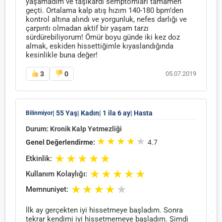
yaşamadım ve taşikardi semptomları tamamen
geçti. Ortalama kalp atış hızım 140-180 bpm’den
kontrol altına alındı ve yorgunluk, nefes darlığı ve
çarpıntı olmadan aktif bir yaşam tarzı
sürdürebiliyorum! Ömür boyu günde iki kez doz
almak, eskiden hissettiğimle kıyaslandığında
kesinlikle buna değer!
3
0
05.07.2019
| 55 Yaş
| Kadın
| 1 ila 6 ay
| Hasta
Bilinmiyor
Durum: Kronik Kalp Yetmezliği
★
★
★
★
★
Genel Değerlendirme:
4.7
★
★
★
★
★
Etkinlik:
★
★
★
★
★
Kullanım Kolaylığı:
★
★
★
★
★
Memnuniyet:
İlk ay gerçekten iyi hissetmeye başladım. Sonra
tekrar kendimi iyi hissetmemeye başladım. Şimdi