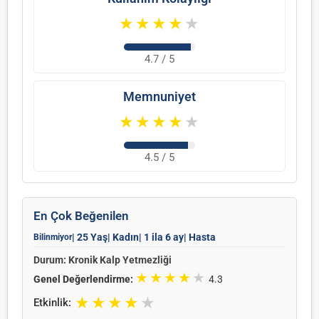
★
★
★
★
★
4.7 / 5
Memnuniyet
★
★
★
★
★
4.5 / 5
En Çok Beğenilen
| 25 Yaş
| Kadın
| 1 ila 6 ay
| Hasta
Bilinmiyor
Durum: Kronik Kalp Yetmezliği
★
★
★
★
★
Genel Değerlendirme:
4.3
★
★
★
★
★
Etkinlik: