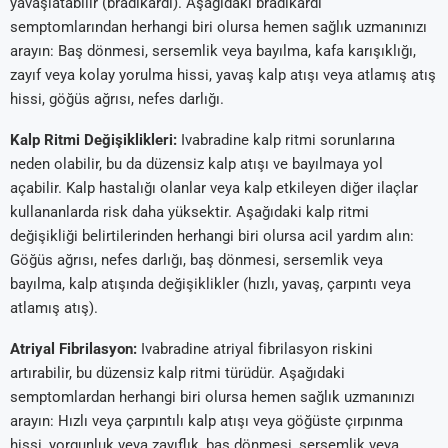
yavaşlatabilir (bradikardi). Aşağıdaki bradikardi
semptomlarından herhangi biri olursa hemen sağlık uzmanınızı
arayın: Baş dönmesi, sersemlik veya bayılma, kafa karışıklığı,
zayıf veya kolay yorulma hissi, yavaş kalp atışı veya atlamış atış
hissi, göğüs ağrısı, nefes darlığı.
Kalp Ritmi Değişiklikleri:
Ivabradine kalp ritmi sorunlarına
neden olabilir, bu da düzensiz kalp atışı ve bayılmaya yol
açabilir. Kalp hastalığı olanlar veya kalp etkileyen diğer ilaçlar
kullananlarda risk daha yüksektir. Aşağıdaki kalp ritmi
değişikliği belirtilerinden herhangi biri olursa acil yardım alın:
Göğüs ağrısı, nefes darlığı, baş dönmesi, sersemlik veya
bayılma, kalp atışında değişiklikler (hızlı, yavaş, çarpıntı veya
atlamış atış).
Atriyal Fibrilasyon:
Ivabradine atriyal fibrilasyon riskini
artırabilir, bu düzensiz kalp ritmi türüdür. Aşağıdaki
semptomlardan herhangi biri olursa hemen sağlık uzmanınızı
arayın: Hızlı veya çarpıntılı kalp atışı veya göğüste çırpınma
hissi, yorgunluk veya zayıflık, baş dönmesi, sersemlik veya