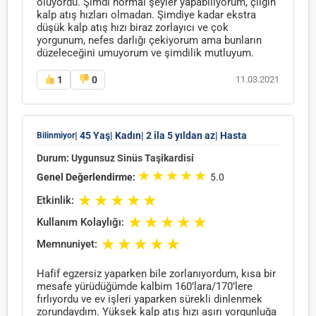
oluyordu. Şimdi normal şeyler yapabiliyorum, çılgın
kalp atış hızları olmadan. Şimdiye kadar ekstra
düşük kalp atış hızı biraz zorlayıcı ve çok
yorgunum, nefes darlığı çekiyorum ama bunların
düzeleceğini umuyorum ve şimdilik mutluyum.
1
0
11.03.2021
| 45 Yaş
| Kadın
| 2 ila 5 yıldan az
| Hasta
Bilinmiyor
Durum: Uygunsuz Sinüs Taşikardisi
★
★
★
★
★
Genel Değerlendirme:
5.0
★
★
★
★
★
Etkinlik:
★
★
★
★
★
Kullanım Kolaylığı:
★
★
★
★
★
Memnuniyet:
Hafif egzersiz yaparken bile zorlanıyordum, kısa bir
mesafe yürüdüğümde kalbim 160’lara/170’lere
fırlıyordu ve ev işleri yaparken sürekli dinlenmek
zorundaydım. Yüksek kalp atış hızı aşırı yorgunluğa