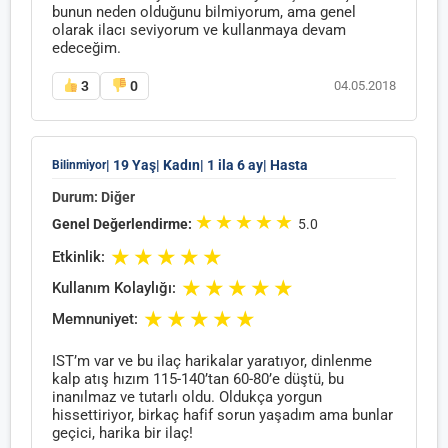
bunun neden olduğunu bilmiyorum, ama genel
olarak ilacı seviyorum ve kullanmaya devam
edeceğim.
3
0
04.05.2018
| 19 Yaş
| Kadın
| 1 ila 6 ay
| Hasta
Bilinmiyor
Durum: Diğer
★
★
★
★
★
Genel Değerlendirme:
5.0
★
★
★
★
★
Etkinlik:
★
★
★
★
★
Kullanım Kolaylığı:
★
★
★
★
★
Memnuniyet:
IST’m var ve bu ilaç harikalar yaratıyor, dinlenme
kalp atış hızım 115-140’tan 60-80’e düştü, bu
inanılmaz ve tutarlı oldu. Oldukça yorgun
hissettiriyor, birkaç hafif sorun yaşadım ama bunlar
geçici, harika bir ilaç!