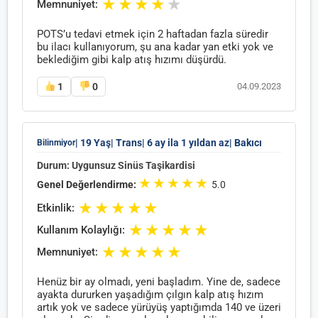
★
★
★
★
★
Memnuniyet:
POTS’u tedavi etmek için 2 haftadan fazla süredir
bu ilacı kullanıyorum, şu ana kadar yan etki yok ve
beklediğim gibi kalp atış hızımı düşürdü.
1
0
04.09.2023
| 19 Yaş
| Trans
| 6 ay ila 1 yıldan az
| Bakıcı
Bilinmiyor
Durum: Uygunsuz Sinüs Taşikardisi
★
★
★
★
★
Genel Değerlendirme:
5.0
★
★
★
★
★
Etkinlik:
★
★
★
★
★
Kullanım Kolaylığı:
★
★
★
★
★
Memnuniyet:
Henüz bir ay olmadı, yeni başladım. Yine de, sadece
ayakta dururken yaşadığım çılgın kalp atış hızım
artık yok ve sadece yürüyüş yaptığımda 140 ve üzeri