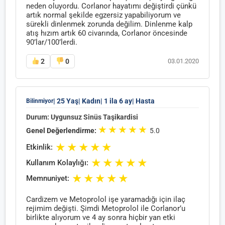
neden oluyordu. Corlanor hayatımı değiştirdi çünkü
artık normal şekilde egzersiz yapabiliyorum ve
sürekli dinlenmek zorunda değilim. Dinlenme kalp
atış hızım artık 60 civarında, Corlanor öncesinde
90’lar/100’lerdi.
2
0
03.01.2020
| 25 Yaş
| Kadın
| 1 ila 6 ay
| Hasta
Bilinmiyor
Durum: Uygunsuz Sinüs Taşikardisi
★
★
★
★
★
Genel Değerlendirme:
5.0
★
★
★
★
★
Etkinlik:
★
★
★
★
★
Kullanım Kolaylığı:
★
★
★
★
★
Memnuniyet:
Cardizem ve Metoprolol işe yaramadığı için ilaç
rejimim değişti. Şimdi Metoprolol ile Corlanor’u
birlikte alıyorum ve 4 ay sonra hiçbir yan etki