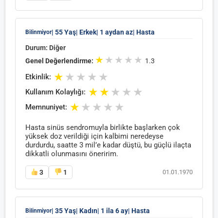
| 55 Yaş
| Erkek
| 1 aydan az
| Hasta
Bilinmiyor
Durum: Diğer
★
★
★
★
★
Genel Değerlendirme:
1.3
★
★
★
★
★
Etkinlik:
★
★
★
★
★
Kullanım Kolaylığı:
★
★
★
★
★
Memnuniyet:
Hasta sinüs sendromuyla birlikte başlarken çok
yüksek doz verildiği için kalbimi neredeyse
durdurdu, saatte 3 mil’e kadar düştü, bu güçlü ilaçta
dikkatli olunmasını öneririm.
3
1
01.01.1970
| 35 Yaş
| Kadın
| 1 ila 6 ay
| Hasta
Bilinmiyor