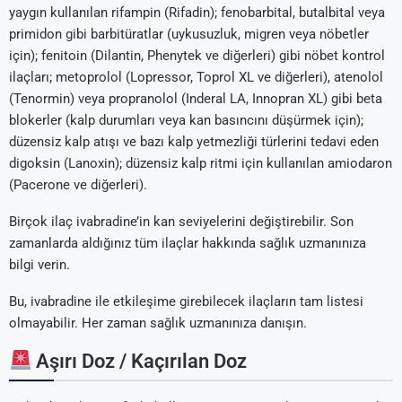
yaygın kullanılan rifampin (Rifadin); fenobarbital, butalbital veya
primidon gibi barbitüratlar (uykusuzluk, migren veya nöbetler
için); fenitoin (Dilantin, Phenytek ve diğerleri) gibi nöbet kontrol
ilaçları; metoprolol (Lopressor, Toprol XL ve diğerleri), atenolol
(Tenormin) veya propranolol (Inderal LA, Innopran XL) gibi beta
blokerler (kalp durumları veya kan basıncını düşürmek için);
düzensiz kalp atışı ve bazı kalp yetmezliği türlerini tedavi eden
digoksin (Lanoxin); düzensiz kalp ritmi için kullanılan amiodaron
(Pacerone ve diğerleri).
Birçok ilaç ivabradine’in kan seviyelerini değiştirebilir. Son
zamanlarda aldığınız tüm ilaçlar hakkında sağlık uzmanınıza
bilgi verin.
Bu, ivabradine ile etkileşime girebilecek ilaçların tam listesi
olmayabilir. Her zaman sağlık uzmanınıza danışın.
Aşırı Doz / Kaçırılan Doz