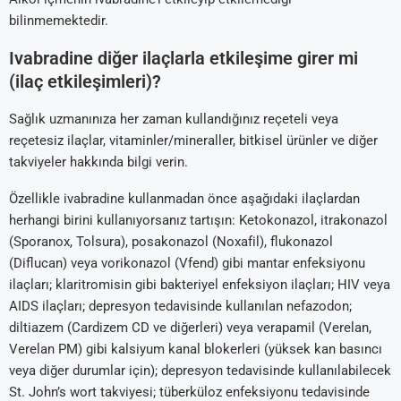
bilinmemektedir.
Ivabradine diğer ilaçlarla etkileşime girer mi
(ilaç etkileşimleri)?
Sağlık uzmanınıza her zaman kullandığınız reçeteli veya
reçetesiz ilaçlar, vitaminler/mineraller, bitkisel ürünler ve diğer
takviyeler hakkında bilgi verin.
Özellikle ivabradine kullanmadan önce aşağıdaki ilaçlardan
herhangi birini kullanıyorsanız tartışın: Ketokonazol, itrakonazol
(Sporanox, Tolsura), posakonazol (Noxafil), flukonazol
(Diflucan) veya vorikonazol (Vfend) gibi mantar enfeksiyonu
ilaçları; klaritromisin gibi bakteriyel enfeksiyon ilaçları; HIV veya
AIDS ilaçları; depresyon tedavisinde kullanılan nefazodon;
diltiazem (Cardizem CD ve diğerleri) veya verapamil (Verelan,
Verelan PM) gibi kalsiyum kanal blokerleri (yüksek kan basıncı
veya diğer durumlar için); depresyon tedavisinde kullanılabilecek
St. John’s wort takviyesi; tüberküloz enfeksiyonu tedavisinde