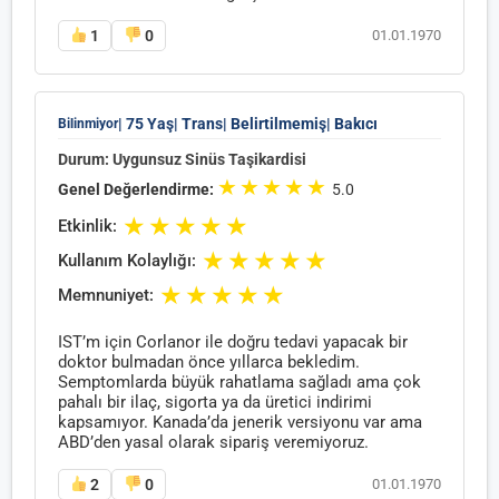
1
0
01.01.1970
| 75 Yaş
| Trans
| Belirtilmemiş
| Bakıcı
Bilinmiyor
Durum: Uygunsuz Sinüs Taşikardisi
★
★
★
★
★
Genel Değerlendirme:
5.0
★
★
★
★
★
Etkinlik:
★
★
★
★
★
Kullanım Kolaylığı:
★
★
★
★
★
Memnuniyet:
IST’m için Corlanor ile doğru tedavi yapacak bir
doktor bulmadan önce yıllarca bekledim.
Semptomlarda büyük rahatlama sağladı ama çok
pahalı bir ilaç, sigorta ya da üretici indirimi
kapsamıyor. Kanada’da jenerik versiyonu var ama
ABD’den yasal olarak sipariş veremiyoruz.
2
0
01.01.1970