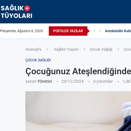
Perşembe, Ağustos 6, 2026
POPÜLER YAZILAR
İltihaplı Romatiz
Asetaminofen Kul
Göğüste Kaşıntı
Pioglitazone (Act
Asiklovir (Zovira
Yetişkinlerde DEH
Çocuklarda İshal:
Allopurinol: Gut 
Anasayfa
Sağlıklı Yaşam
Çocuk Sağlığı
Çocu
ÇOCUK SAĞLIĞI
Çocuğunuz Ateşlendiğinde
yazan
Yönetici
29/12/2024
0 yorumlar
1,4K