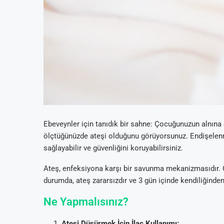
Ebeveynler için tanıdık bir sahne: Çocuğunuzun alnın
ölçtüğünüzde ateşi olduğunu görüyorsunuz. Endişelenm
sağlayabilir ve güvenliğini koruyabilirsiniz.
Ateş, enfeksiyona karşı bir savunma mekanizmasıdır. Ç
durumda, ateş zararsızdır ve 3 gün içinde kendiliğinden
Ne Yapmalısınız?
Ateşi Düşürmek İçin İlaç Kullanımı: