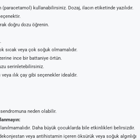
racetamol) kullanabilirsiniz. Dozaj, ilacın etiketinde yazılıdır.
seçenektir.
rak doğru dozu öğrenin.
.
 çok sıcak veya çok soğuk olmamalıdır.
zerine ince bir battaniye örtün.
u serinletebilirsiniz.
 veya ılık çay gibi seçenekler idealdir.
 sendromuna neden olabilir.
llanmayın:
lanılmamalıdır. Daha büyük çocuklarda bile etkinlikleri belirsizdir.
 dekonjestan veya antihistamin içeren öksürük veya soğuk algınlığı