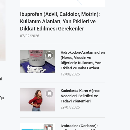
Ibuprofen (Advil, Caldolor, Motrin):
Kullanım Alanları, Yan Etkileri ve
Dikkat Edilmesi Gerekenler
07/02/2026
Hidrokodon/Asetaminofen
(Norco, Vicodin ve
Diğerleri): Kullanımı, Yan
Etkileri ve Daha Fazlası
12/08/2025
ni
Kadınlarda Karın Ağrısı:
Nedenleri, Belirtileri ve
oğu
Tedavi Yöntemleri
29/07/2025
Ivabradine (Corlanor):