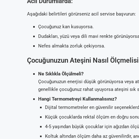
Acil Durumlarda:
Aşağıdaki belirtileri görürseniz acil servise başvurun:
Çocuğunuz kan kusuyorsa.
Dudakları, yüzü veya dili mavi renkte görünüyorsa
Nefes almakta zorluk çekiyorsa.
Çocuğunuzun Ateşini Nasıl Ölçmelisi
Ne Sıklıkla Ölçülmeli?
Çocuğunuzun enerjisi düşük görünüyorsa veya ate
genellikle çocuğunuz rahat uyuyorsa ateşini sık 
Hangi Termometreyi Kullanmalısınız?
Dijital termometreler en güvenilir seçeneklerdir
Küçük çocuklarda rektal ölçüm en doğru sonuç
4-5 yaşından büyük çocuklar için ağızdan ölçüm
Koltuk altından ölçüm daha az güvenilirdir, a