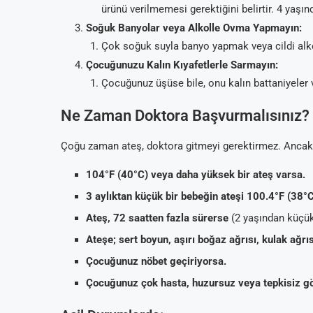
ürünü verilmemesi gerektiğini belirtir. 4 yaşı
Soğuk Banyolar veya Alkolle Ovma Yapmayın:
Çok soğuk suyla banyo yapmak veya cildi alko
Çocuğunuzu Kalın Kıyafetlerle Sarmayın:
Çocuğunuz üşüse bile, onu kalın battaniyeler ve
Ne Zaman Doktora Başvurmalısınız?
Çoğu zaman ateş, doktora gitmeyi gerektirmez. Ancak
104°F (40°C) veya daha yüksek bir ateş varsa.
3 aylıktan küçük bir bebeğin ateşi 100.4°F (38°
Ateş, 72 saatten fazla sürerse
(2 yaşından küçük
Ateşe; sert boyun, aşırı boğaz ağrısı, kulak ağrıs
Çocuğunuz nöbet geçiriyorsa.
Çocuğunuz çok hasta, huzursuz veya tepkisiz g