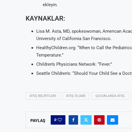
ekleyin.
KAYNAKLAR:
Lisa M. Asta, MD, spokeswoman, American Academy
University of California San Francisco.
HealthyChildren.org: “When to Call the Pediatrici
Temperature.”
Children’s Physicians Network: “Fever.”
Seattle Children’s: “Should Your Child See a Doct
ATEŞ BELIRTILERI
ATEŞ ÖLÇME
ÇOCUKLARDA ATEŞ
0
PAYLAŞ