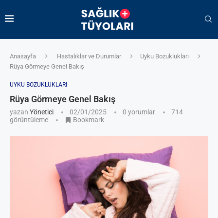
Anasayfa
Hastalıklar ve Durumlar
Uyku Bozuklukları
Rüya Görmeye Genel Bakış
UYKU BOZUKLUKLARI
Rüya Görmeye Genel Bakış
yazan
Yönetici
02/01/2025
0 yorumlar
714
görüntüleme
Bookmark