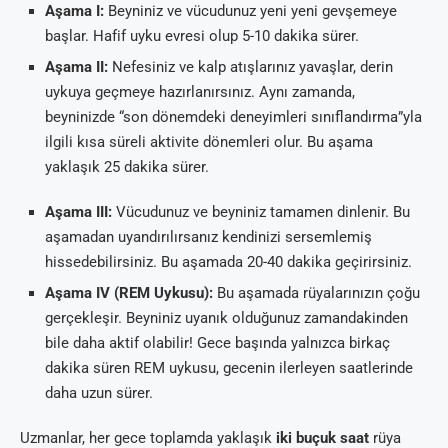
Aşama I:
Beyniniz ve vücudunuz yeni yeni gevşemeye
başlar. Hafif uyku evresi olup 5-10 dakika sürer.
Aşama II:
Nefesiniz ve kalp atışlarınız yavaşlar, derin
uykuya geçmeye hazırlanırsınız. Aynı zamanda,
beyninizde “son dönemdeki deneyimleri sınıflandırma”yla
ilgili kısa süreli aktivite dönemleri olur. Bu aşama
yaklaşık 25 dakika sürer.
Aşama III:
Vücudunuz ve beyniniz tamamen dinlenir. Bu
aşamadan uyandırılırsanız kendinizi sersemlemiş
hissedebilirsiniz. Bu aşamada 20-40 dakika geçirirsiniz.
Aşama IV (REM Uykusu):
Bu aşamada rüyalarınızın çoğu
gerçekleşir. Beyniniz uyanık olduğunuz zamandakinden
bile daha aktif olabilir! Gece başında yalnızca birkaç
dakika süren REM uykusu, gecenin ilerleyen saatlerinde
daha uzun sürer.
Uzmanlar, her gece toplamda yaklaşık
iki buçuk saat
rüya