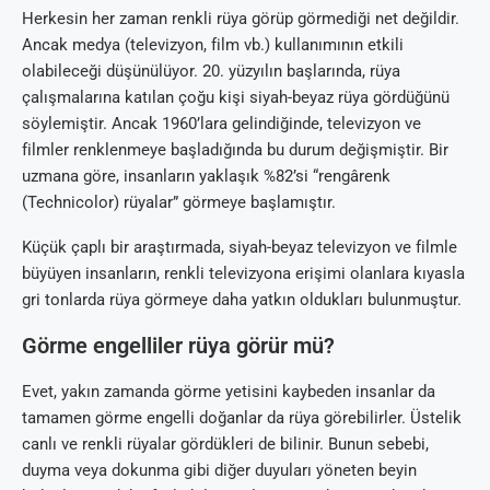
Herkesin her zaman renkli rüya görüp görmediği net değildir.
Ancak medya (televizyon, film vb.) kullanımının etkili
olabileceği düşünülüyor. 20. yüzyılın başlarında, rüya
çalışmalarına katılan çoğu kişi siyah-beyaz rüya gördüğünü
söylemiştir. Ancak 1960’lara gelindiğinde, televizyon ve
filmler renklenmeye başladığında bu durum değişmiştir. Bir
uzmana göre, insanların yaklaşık %82’si “rengârenk
(Technicolor) rüyalar” görmeye başlamıştır.
Küçük çaplı bir araştırmada, siyah-beyaz televizyon ve filmle
büyüyen insanların, renkli televizyona erişimi olanlara kıyasla
gri tonlarda rüya görmeye daha yatkın oldukları bulunmuştur.
Görme engelliler rüya görür mü?
Evet, yakın zamanda görme yetisini kaybeden insanlar da
tamamen görme engelli doğanlar da rüya görebilirler. Üstelik
canlı ve renkli rüyalar gördükleri de bilinir. Bunun sebebi,
duyma veya dokunma gibi diğer duyuları yöneten beyin