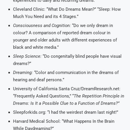
experiences to daily and recurring dreams.”
Cleveland Clinic: “What Do Dreams Mean?” “Sleep: How
Much You Need and its 4 Stages.”
Consciousness and Cognition:
“Do we only dream in
colour? A comparison of reported dream colour in
younger and older adults with different experiences of
black and white media.”
Sleep Science:
“Do congenitally blind people have visual
dreams?”
Dreaming: “
Color and communication in the dreams of
hearing and deaf persons.”
University of California Santa Cruz/DreamResearch.net:
“Frequently Asked Questions,” “
The Repetition Principle in
Dreams: Is It a Possible Clue to a Function of Dreams?”
Sleepforkids.org: “I had the weirdest dream last night!”
Harvard Medical School: “What Happens In the Brain
While Daydreaming?”