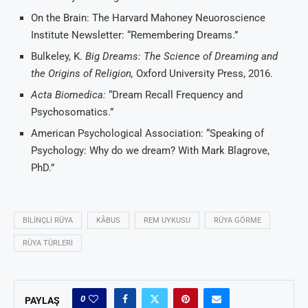
On the Brain: The Harvard Mahoney Neuoroscience
Institute Newsletter: “Remembering Dreams.”
Bulkeley, K.
Big Dreams: The Science of Dreaming and
the Origins of Religion,
Oxford University Press, 2016.
Acta Biomedica:
“Dream Recall Frequency and
Psychosomatics.”
American Psychological Association: “Speaking of
Psychology: Why do we dream? With Mark Blagrove,
PhD.”
BILINÇLI RÜYA
KÂBUS
REM UYKUSU
RÜYA GÖRME
RÜYA TÜRLERI
0
PAYLAŞ