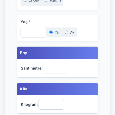
Erkek
Kadın
Yaş
*
Yıl
Ay
Boy
Santimetre:
Kilo
Kilogram: