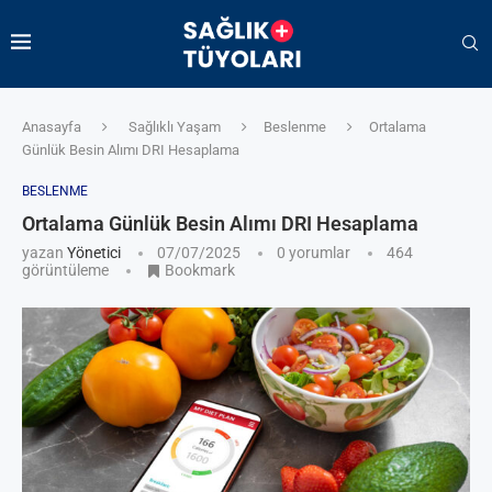
Anasayfa
Sağlıklı Yaşam
Beslenme
Ortalama
Günlük Besin Alımı DRI Hesaplama
BESLENME
Ortalama Günlük Besin Alımı DRI Hesaplama
yazan
Yönetici
07/07/2025
0 yorumlar
464
görüntüleme
Bookmark