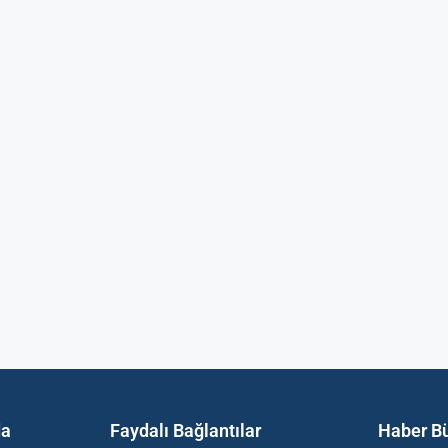
da
Faydalı Bağlantılar
Haber Bü