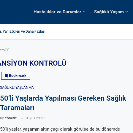
Hastalıklar ve Durumlar
Sağlıklı Yaşam
, Yan Etkileri ve Daha Fazlası
Romatoid Artrit): Belirtiler ve Tedavi Yöntemleri
ı, Yan Etkileri ve Daha Fazlası
Döküntü (Deri Döküntüsü) Neden Olur?
– Kullanımı, Yan Etkileri ve Daha Fazlası
Kullanımları, Yan Etkileri ve Daha Fazlası
DHD): Belirtiler, Nedenler, Tedaviler
enleri ve Tedavileri
alığı Tedavisinde Etkili Ürik Asit Düşürücü
trolü"
ANSIYON KONTROLÜ
Bookmark
SAĞLIKLI YAŞLANMA
50’li Yaşlarda Yapılması Gereken Sağlık
Taramaları
by
Yönetici
01/01/2025
50’li yaşlar, yaşamın altın çağı olarak görülse de bu dönemde